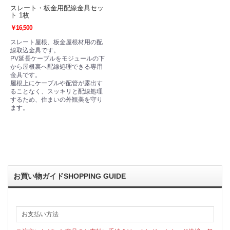
スレート・板金用配線金具セッ
ト 1枚
￥16,500
スレート屋根、板金屋根材用の配
線取込金具です。
PV延長ケーブルをモジュールの下
から屋根裏へ配線処理できる専用
金具です。
屋根上にケーブルや配管が露出す
ることなく、スッキリと配線処理
するため、住まいの外観美を守り
ます。
お買い物ガイド
SHOPPING GUIDE
お支払い方法