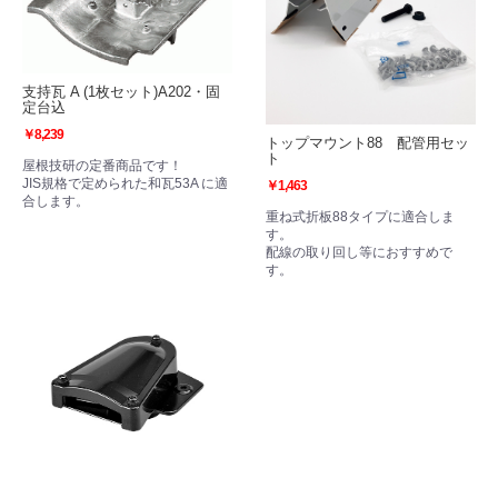
支持瓦 A (1枚セット)A202・固
定台込
￥8,239
トップマウント88 配管用セッ
ト
屋根技研の定番商品です！
JIS規格で定められた和瓦53A に適
￥1,463
合します。
重ね式折板88タイプに適合しま
す。
配線の取り回し等におすすめで
す。