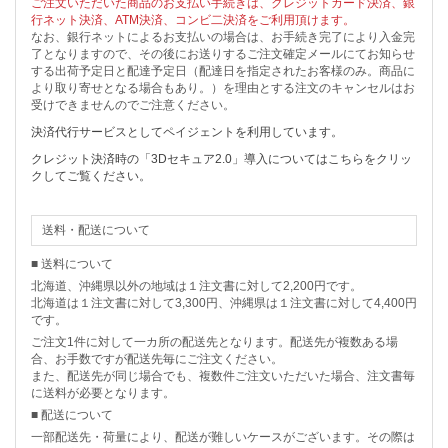
ご注文いただいた商品のお支払い手続きは、クレジットカード決済、銀
行ネット決済、ATM決済、コンビ二決済をご利用頂けます。
なお、銀行ネットによるお支払いの場合は、お手続き完了により入金完
了となりますので、その後にお送りするご注文確定メールにてお知らせ
する出荷予定日と配達予定日（配達日を指定されたお客様のみ。商品に
より取り寄せとなる場合もあり。）を理由とする注文のキャンセルはお
受けできませんのでご注意ください。
決済代行サービスとしてペイジェントを利用しています。
クレジット決済時の「3Dセキュア2.0」導入についてはこちらをクリッ
クしてご覧ください。
送料・配送について
■ 送料について
北海道、沖縄県以外の地域は１注文書に対して2,200円です。
北海道は１注文書に対して3,300円、沖縄県は１注文書に対して4,400円
です。
ご注文1件に対して一カ所の配送先となります。配送先が複数ある場
合、お手数ですが配送先毎にご注文ください。
また、配送先が同じ場合でも、複数件ご注文いただいた場合、注文書毎
に送料が必要となります。
■ 配送について
一部配送先・荷量により、配送が難しいケースがございます。その際は