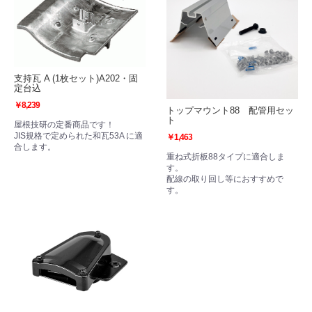
支持瓦 A (1枚セット)A202・固
定台込
￥8,239
トップマウント88 配管用セッ
ト
屋根技研の定番商品です！
JIS規格で定められた和瓦53A に適
￥1,463
合します。
重ね式折板88タイプに適合しま
す。
配線の取り回し等におすすめで
す。