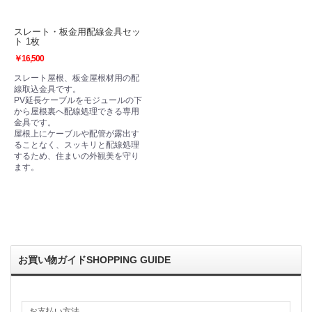
スレート・板金用配線金具セッ
ト 1枚
￥16,500
スレート屋根、板金屋根材用の配
線取込金具です。
PV延長ケーブルをモジュールの下
から屋根裏へ配線処理できる専用
金具です。
屋根上にケーブルや配管が露出す
ることなく、スッキリと配線処理
するため、住まいの外観美を守り
ます。
お買い物ガイド
SHOPPING GUIDE
お支払い方法