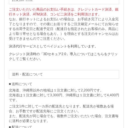
ご注文いただいた商品のお支払い手続きは、クレジットカード決済、銀
行ネット決済、ATM決済、コンビ二決済をご利用頂けます。
なお、銀行ネットによるお支払いの場合は、お手続き完了により入金完
了となりますので、その後にお送りするご注文確定メールにてお知らせ
する出荷予定日と配達予定日（配達日を指定されたお客様のみ。商品に
より取り寄せとなる場合もあり。）を理由とする注文のキャンセルはお
受けできませんのでご注意ください。
決済代行サービスとしてペイジェントを利用しています。
クレジット決済時の「3Dセキュア2.0」導入についてはこちらをクリッ
クしてご覧ください。
送料・配送について
■ 送料について
北海道、沖縄県以外の地域は１注文書に対して2,200円です。
北海道は１注文書に対して3,300円、沖縄県は１注文書に対して4,400円
です。
ご注文1件に対して一カ所の配送先となります。配送先が複数ある場
合、お手数ですが配送先毎にご注文ください。
また、配送先が同じ場合でも、複数件ご注文いただいた場合、注文書毎
に送料が必要となります。
■ 配送について